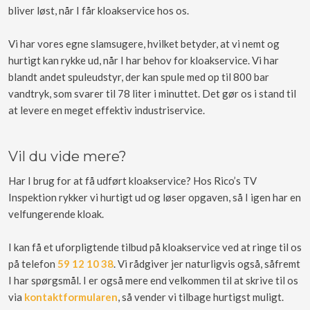
bliver løst, når I får kloakservice hos os.
Vi har vores egne slamsugere, hvilket betyder, at vi nemt og
hurtigt kan rykke ud, når I har behov for kloakservice. Vi har
blandt andet spuleudstyr, der kan spule med op til 800 bar
vandtryk, som svarer til 78 liter i minuttet. Det gør os i stand til
at levere en meget effektiv industriservice.
Vil du vide mere?
Har I brug for at få udført kloakservice? Hos Rico’s TV
Inspektion rykker vi hurtigt ud og løser opgaven, så I igen har en
velfungerende kloak.
I kan få et uforpligtende tilbud på kloakservice ved at ringe til os
på telefon
59 12 10 38
. Vi rådgiver jer naturligvis også, såfremt
I har spørgsmål.​ I er også mere end velkommen til at skrive til os
via
kontaktformularen
, så vender vi tilbage hurtigst muligt.