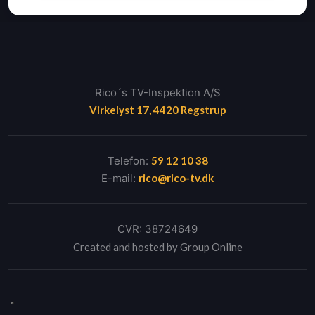
Rico´s TV-Inspektion A/S​
Virkelyst 17, 4420 Regstrup
Telefon:
59 12 10 38
E-mail:
rico@rico-tv.dk
CVR: ​38724649
Created and hosted by Group Online