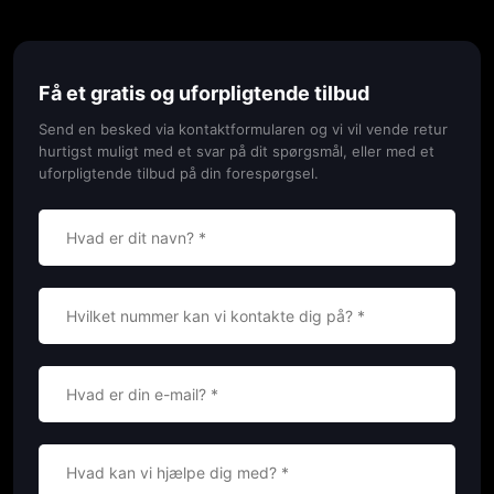
Få et gratis og uforpligtende tilbud​
Send en besked via kontaktformularen og vi vil vende retur
hurtigst muligt med et svar på dit spørgsmål, eller med et
uforpligtende tilbud på din forespørgsel.