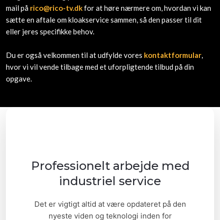
mail på
rico@rico-tv.dk
for at høre nærmere om, hvordan vi kan
sætte en aftale om kloakservice sammen, så den passer til dit
eller jeres specifikke behov.
Du er også velkommen til at udfylde vores
kontaktformular
,
hvor vi vil vende tilbage med et uforpligtende tilbud på din
opgave.
Professionelt arbejde med
industriel service
​Det er vigtigt altid at være opdateret på den
nyeste viden og teknologi inden for