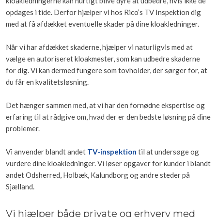
kloakledningerne kan hurtigt blive dyre at udbedre, hvis ikke de
opdages i tide. Derfor hjælper vi hos Rico’s TV Inspektion dig
med at få afdækket eventuelle skader på dine kloakledninger.
Når vi har afdækket skaderne, hjælper vi naturligvis med at
vælge en autoriseret kloakmester, som kan udbedre skaderne
for dig. Vi kan dermed fungere som tovholder, der sørger for, at
du får en kvalitetsløsning.
Det hænger sammen med, at vi har den fornødne ekspertise og
erfaring til at rådgive om, hvad der er den bedste løsning på dine
problemer.
Vi anvender blandt andet
TV-inspektion
til at undersøge og
vurdere dine kloakledninger. Vi løser opgaver for kunder i blandt
andet Odsherred, Holbæk, Kalundborg og andre steder på
Sjælland.
Vi hjælper både private og erhverv med