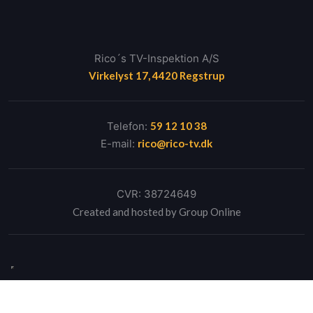
Rico´s TV-Inspektion A/S​
Virkelyst 17, 4420 Regstrup
Telefon:
59 12 10 38
E-mail:
rico@rico-tv.dk
CVR: ​38724649
Created and hosted by Group Online